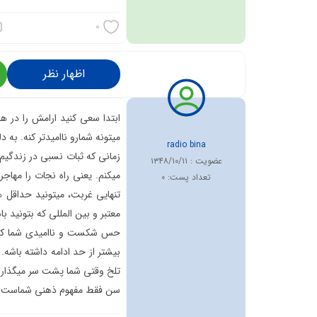
0
اظهار نظر
ابتدا سعی کنید ارامش را در ه
میتونه شمارو ناامیدتر کنه. به
radio bina
زمانی که ثبات نسبی در زندگیم
عضویت :
۱۳۴۸/۱۰/۱۱
میکنم. یعنی راه نجات را مهاجر
تعداد پست:
0
تنهایی غربت، میتونید حداقل ها
حس شکست و ناامیدی شما کاملا
بیشتر از حد ادامه داشته باشه
سن فقط مفهوم ذهنی شماست. اکثر افراد موفق از ۴۰ سالگی تازه کسب و