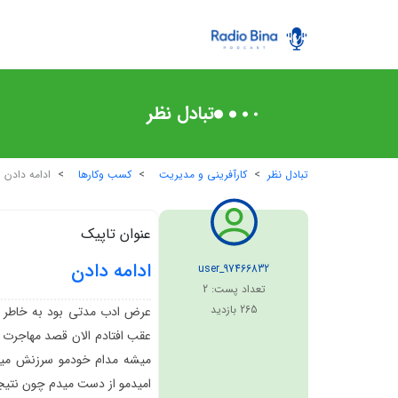
تبادل نظر
تبادل نظر
کارآفرینی و مدیریت
کسب‌ وکارها
ادامه دادن
عنوان تاپیک
ادامه دادن
user_97466832
تعداد پست:
2
265
بازدید
عرض ادب مدتی بود به خاطر چ
عقب افتادم الان قصد مهاجرت دا
میشه مدام خودمو سرزنش میکنم
امیدمو از دست میدم چون نتیجه