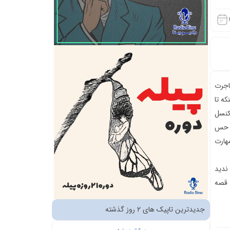
اجرت
ه تا
کنسل
ه حس
هارت
ندید
 قصه
جدیدترین تاپیک های 2 روز گذشته