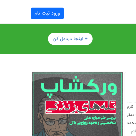
ورود ثبت نام
+ اینجا درددل کن
کارم
بدتر
مجدد
نم