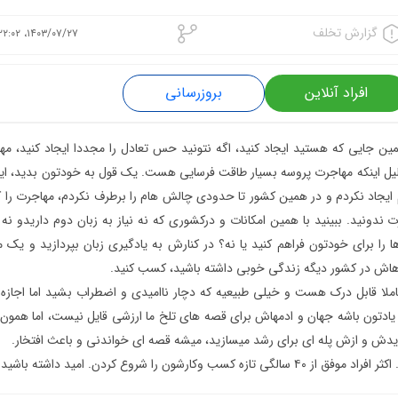
گزارش تخلف
۱۴۰۳/۰۷/۲۷، ۲۲:۰۲
افراد آنلاین
بروزرسانی
مین جایی که هستید ایجاد کنید، اگه نتونید حس تعادل را مجددا ایجاد کنید، مه
 دلیل اینکه مهاجرت پروسه بسیار طاقت فرسایی هست. یک قول به خودتون بدید، اینک
 ایجاد نکردم و در همین کشور تا حدودی چالش هام را برطرف نکردم، مهاجرت را 
ت ندونید. ببینید با همین امکانات و درکشوری که نه نیاز به زبان دوم داریدو ن
 را برای خودتون فراهم کنید یا نه؟ در کنارش به یادگیری زبان بپردازید و یک م
 قابل درک هست و خیلی طبیعیه که دچار ناامیدی و اضطراب بشید اما اجازه 
. یادتون باشه جهان و ادمهاش برای قصه های تلخ ما ارزشی قایل نیست، اما همون
کارشون را شروع کردن. امید داشته باشید