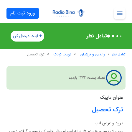
ورود ثبت نام
تبادل نظر
+ اینجا درددل کن
تبادل نظر
والدین و فرزندان
تربیت کودک
ترک تحصیل
تعداد پست:
3
227
بازدید
عنوان تاپیک
ترک تحصیل
من مادر پسری هستم ۱۵ ساله اون امسال بطور کل تصمیم گرفته درس