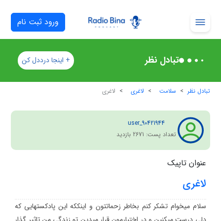
ورود ثبت نام
تبادل نظر
+ اینجا درددل کن
تبادل نظر
سلامت
لاغری
لاغری
user_90421944
تعداد پست:
1
267
بازدید
عنوان تاپیک
لاغری
سلام میخوام تشکر کنم بخاطر زحماتتون و اینککه این پادکستهایی که
دلی درست میکنین و در اختیارمون قرار میدین تو زندگی من تاثیر گذار