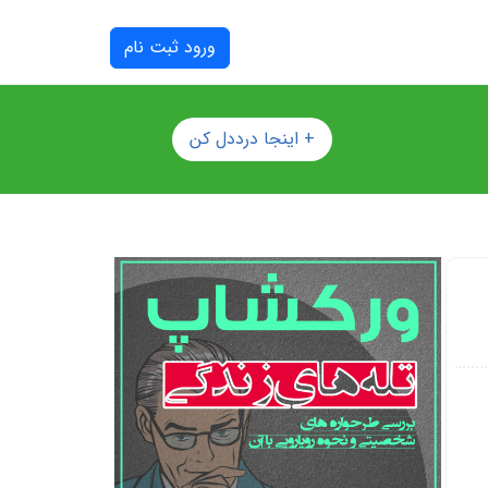
ورود ثبت نام
+ اینجا درددل کن