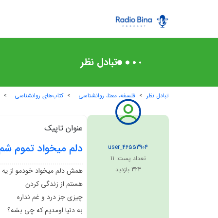
تبادل نظر
تبادل نظر
فلسفه، معنا، روانشناسی
کتاب‌های روانشناسی
عنوان تاپیک
دلم میخواد تموم شم
user_46553904
تعداد پست:
11
323
بازدید