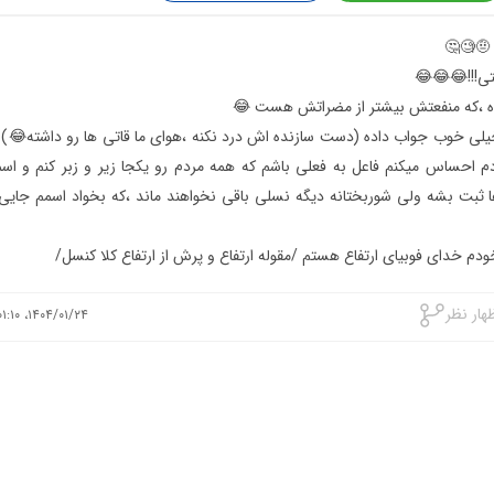
یلی خوب جواب داده (دست سازنده اش درد نکنه ،هوای ما قاتی ها رو داشته😂)و
م احساس میکنم فاعل به فعلی باشم که همه مردم رو یکجا زیر و زبر کنم و اسم
 ثبت بشه ولی شوربختانه دیگه نسلی باقی نخواهند ماند ،که بخواد اسمم جایی
ودم خدای فوبیای ارتفاع هستم /مقوله ارتفاع و پرش از ارتفاع کلا کنسل/
هار نظر
۱۴۰۴/۰۱/۲۴، ۰۱:۱۰