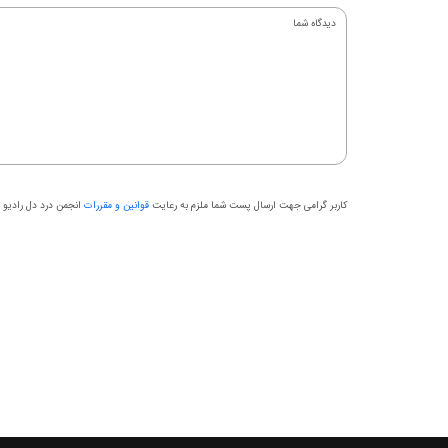
کاربر گرامی جهت ارسال پست شما ملزم به رعایت
قوانین و مقررات
انجمن درد دل رادیو ب