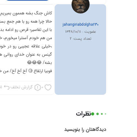
jahangiriabdolgha230
عضویت :
۱۳۴۸/۱۰/۱۱
من هم خودم آسنترا میخورم، خ
تعداد پست:
2
،خیلی علاقه عجیبی رو در خود
گینس به عنوان خدای روانی ها
فوبیا ارتفاع 🧐 آخ آخ آخ/ من خ
0
گزارش تخلف
اظ
نظرات
دیدگاهتان را بنویسید